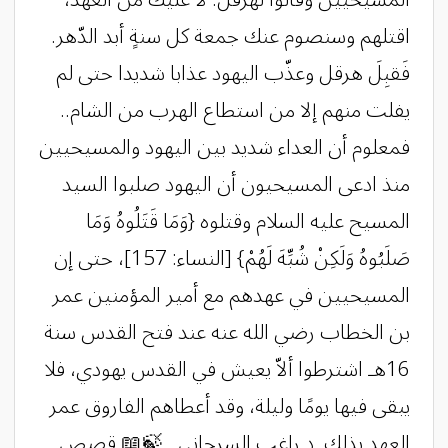
اقتلهم وسنصوم عنك جمعة كل سنةٍ أبد الدّهر.
فَقبِلَ هرقل وعذّب اليهود عذابا شديدا حتى لم
يفلت منهم إلا من استطاع الهرب من الشام..
فمعلوم أن العداء شديد بين اليهود والمسيحيين
منذ ادعى المسيحيون أن اليهود صلبوا السيد
المسيح عليه السلام وقتلوه {وَمَا قَتَلُوهُ وَمَا
صَلَبُوهُ وَلَكِنْ شُبِّهَ لَهُمْ} [النساء: 157]، حتى إن
المسيحيين في عهدهم مع أمير المؤمنين عمر
بن الخطاب رضي الله عنه عند فتح القدس سنة
16هـ اشترطوا ألاّ يعيش في القدس يهودي، فلا
يبقى فيها يومًا وليلة، وقد أعطاهم الفاروق عمر
العهد بذلك. د.راغب السرجاني . ‏🍃📖 قصص