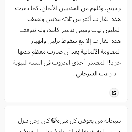
وجريح، وكلهم من المدنيين الألمان، كما دمرت
هذه الغارات أكثر من ثلاثة ملايين ونصف
المليون بيت ومبنى تدميرا كاملا، ولم تتوقف
هذه الغارات إلا مع سقوط برلين وانهيار
المقاومة الألمانية بعد أن صارت معظم مدنها
خرابا!! المصدر: أخلاق الحروب في السنة النبوية
– د راغب السرجاني .
سبحانه من يعوض كل شيء🍃 كان رجل ينزل
من سيارته خروفا قد اشتراه فانفلت الخروف