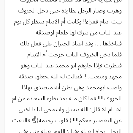
وهرب وصار الرجل يطارده حتى دخل الخروف
بيت ايتام فقراء!! وكانت أم الايتام تنتظر كل يوم
عند الباب من يترك لها طعام اوصدقه
فتاخذها....، وقد اعتاد الجيران على فعل ذلك
فلما دخل الخروف الباب خرجت أم الايتام
فنظرت فإذا جارهم ابو محمد عند الباب وهو
مجهد ومتعب..!! فقالت له الله يجعلها صدقه
واصله ابومحمد وهى تظن أنه متصدق بهاذا
الخروف!!!! فما كان منه بعد نظره السعاده من ام
الايتام الا قال: الله يتقبل واسمحى لنا يا اختى
عن التقصير معكم!!!! ( قلوب رحيمه)☝ فالتفت
الرجل اتجاه القبله وقال: اللهم تقبله منى وفى