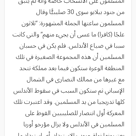
المسلمون على الانسحاب خاصة وأنه لم يتبق
من جنود بيلايو سوى 30 صليبيًّا وقال
المسلمون ساعتها الجملة المشهورة: “ثلاثون
علجًا (كافرا) ما عسى أن يجيء منهم” والتي كانت
سببا في ضياع الأندلس. فلم يكن في حسبان
المسلمين أن هذه المجموعة الصغيرة في تلك
المنطقة الوعرة ستكون فيما بعد مملكة تتحد
مع غيرها من ممالك النصارى في الشمال
الإسباني ثم ستكون السبب في سقوط الأندلس
كلها تدريجيا من يد المسلمين. وقد اعتبرت تلك
المعركة أول انتصار للصليبيين القوط على
المسلمين في الأندلس ولا يزال مؤرخو أوربا
يعتبرونها نواة حروب الاسترداد, أي استرداد ما