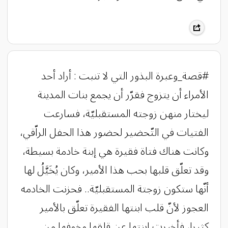
#قصة_وعبرة البذور التي لا تنبت : أراد أحد
الأمراء أن يتزوج فقرّر أن يجمع بنات المدينة
ليختار منهن زوجته المستقبليّة، فسارعت
الفتيات في التّحضير لحضور هذا الحفل الراّقي،
وكانت هناك فتاة فقيرة هي إبنة خادمة بسيطة،
وقد تعلّق قلبها بحب هذا الأمير، وكان يُخَيَّلُ لها
أنّها ستكون زوجتة المستقبليّة.. فحزنت الخادمه
العجوز لأنّ قلب ابنتها الفقيرة تعلّق بالأمير
كثيرا، فأخبرت ابنتها عن قلقها وخوفها من