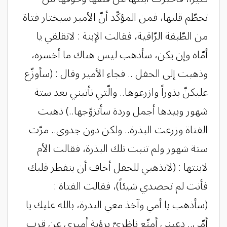
تحطّم قلبها، فمن المؤكّد أنّ الأمير سيختار فتاة
من الطّبقة الرّاقية، فقالت الإبنة : لاتقلقي يا
أمّاه وإن يكن، سأذهب ليس هناك ما أخسره،
وذهبت إلى الحفل .. فجاء الأمير وقال : (سأوزّع
عليكنّ بذوراً وازرعوها.. والّتي تأتيني بعد ستة
شهور وبيدها أجمل وردة سأتزوّجها..) ذهبت
الفتاة وزرعت البذرة.. ولكن دون جدوى.. مرّت
ستة شهور ولم تنبت تلك البذرة، فقالت الأم
لابنتها : (لاتذهبي للحفل أخاف أن ينفطر قلبك
فأنت لم تحصدي شيئاً)، فقالت الفتاة :
(سأذهب يا أمي وآخذ معي البذرة، بالله عليك يا
أمّي.. دعيني أمتّع ناظريّ برؤية أميري عن قرب