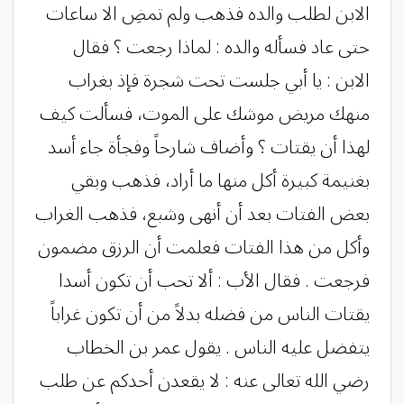
الابن لطلب والده فذهب ولم تمضِ الا ساعات
حتى عاد فسأله والده : لماذا رجعت ؟ فقال
الابن : يا أبي جلست تحت شجرة فإذ بغراب
منهك مريض موشك على الموت، فسألت كيف
لهذا أن يقتات ؟ وأضاف شارحاً وفجأة جاء أسد
بغنيمة كبيرة أكل منها ما أراد، فذهب وبقي
بعض الفتات بعد أن أنهى وشبع، فذهب الغراب
وأكل من هذا الفتات فعلمت أن الرزق مضمون
فرجعت . فقال الأب : ألا تحب أن تكون أسدا
يقتات الناس من فضله بدلاً من أن تكون غراباً
يتفضل عليه الناس . يقول عمر بن الخطاب
رضي الله تعالى عنه : لا يقعدن أحدكم عن طلب