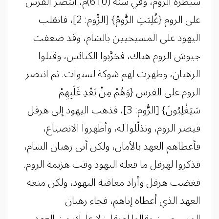
سيطرة الروم، وفي سنة (610)م، انتصر الفرس
على الروم {غُلِبَتِ الرُّومُ} [الرُّوم: 2]، فانقلب
اليهود على المسيحيين بالشام، وقد ضعفت
جيوش الروم هناك، فخرَّبوا الكنائس، وقتلوا
الرهبان، وظهرت لهم شوكة لسنوات. ثم انتصر
الروم على الفرس {وَهُمْ مِنْ بَعْدِ غَلَبِهِمْ
سَيَغْلِبُونَ} [الرُّوم: 3]، فذهب اليهود إلى هرقل
قيصر الروم، وتذلّلوا له، وأظهروا الانصياع،
فأعطاهم العهد بالأمان، ولكن أتى رهبان الشام،
فذكروا لهرقل ما فعله اليهود وقت هزيمة الروم.
فغضب هرقل وأراد معاقبة اليهود، ولكن منعه
العهد الذي أعطاه إياهم، فجاء رهبان
المسيحيين وقالوا لهرقل: لا عليك من العهد،