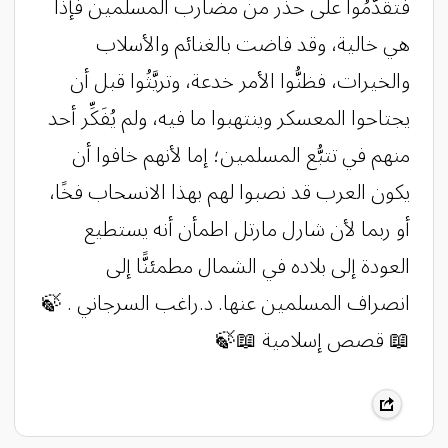
فتقدَّمُوا على حذر من مضارب المسلمين فإذا
هي خالية، وقد فاضت بالغنائم والأسلاب
والخيرات، فظنُّوا الأمر خدعة، وتريَّثُوا قبل أن
يجتاحوا المعسكر وينتهبوا ما فيه، ولم يُفَكِّر أحد
منهم في تتبُّع المسلمين؛ إما لأنهم خافوا أن
يكون العرب قد نصبوا لهم بهذا الانسحاب فخًا،
أو ربما لأن شارل مارتل اطمأن أنه يستطيع
العودة إلى بلاده في الشمال مطمئنًّا إلى
انصراف المسلمين عنها. د.راغب السرجاني . ‏🍃
📖 قصص إسلامية 📖🍃