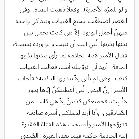
و لو للمرّة الأخيرة).. وفعلاً ذهبت الفتاة.. وفي
القصر اصطفّت جميع الفتيات وبيد كل واحدة
منهنّ أجمل الورود، إلاّ هي كانت تحمل بين
يديها بذرتها الّتي أبت أن تنبت و لو وردة بسيطة،
فقال الأمير لابنة الخادمه لما رأى بيديها بذرتها
الجافة : أريد أن أتزوّجك أنت، فقالت الفتيات :
كيف.. وهي لم تأتي إلاّ ببذرتها البائسة؟ فأجاب
الأمير : إنّ البذور الّتي أعطيتكنّ إيّاها بذور
لاتُنبِت، فجميعكن كذبتنّ إلاّ هي كانت من
الصّادقين، وأنا أريد لمملكتي أميرة صادقة،
فتزوّجها الأمير وأصبحت هذه الفتاة الفقيرة
إبنة الخادمة حاكمة فيما بعد، العبرة : الصّدق