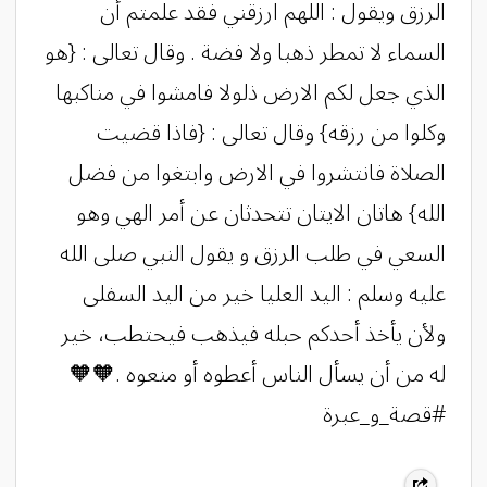
الرزق ويقول : اللهم ارزقني فقد علمتم أن
السماء لا تمطر ذهبا ولا فضة . وقال تعالى : {هو
الذي جعل لكم الارض ذلولا فامشوا في مناكبها
وكلوا من رزقه} وقال تعالى : {فاذا قضيت
الصلاة فانتشروا في الارض وابتغوا من فضل
الله} هاتان الايتان تتحدثان عن أمر الهي وهو
السعي في طلب الرزق و يقول النبي صلى الله
عليه وسلم : اليد العليا خير من اليد السفلى
ولأن يأخذ أحدكم حبله فيذهب فيحتطب، خير
له من أن يسأل الناس أعطوه أو منعوه .🧡🧡
#قصة_و_عبرة