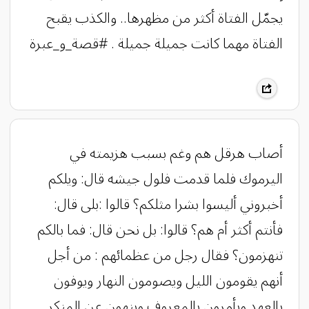
يجمّل الفتاة أكثر من مظهرها.. والكذب يقبح
الفتاة مهما كانت جميلة جميلة . #قصة_و_عبرة
‏أصاب هرقل هم وغم بسبب هزيمته في
اليرموك فلما قدمت فلول جيشه قال: ويلكم
أخبروني أليسوا بشرا مثلكم؟ قالوا :بلى قال:
فأنتم أكثر أم هم؟ قالوا: بل نحن قال: فما بالكم
تنهزمون؟ فقال رجل من عظمائهم : من أجل
أنهم يقومون الليل ويصومون النهار ويوفون
بالعهد ويأمرون بالمعروف وينهون عن المنكر .