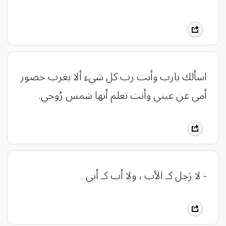
اسألك يارب وأنت رب كل شيء ألا يغرب حضور
أمي عن عيني وأنت تعلم أنها شمس رُوحي.
- لا رَجل كـ الأب ، ولا أب كـ أبي .