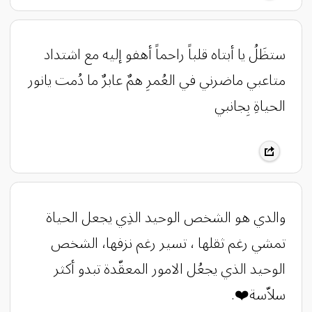
‏‎ستظَلُ يا أبتاه قلباً راحماً أهفو إليه مع اشتداد
متاعبي ماضرني في العُمرِ همٌ عابرٌ ما دُمت يانور
الحياةِ بِجانبي
والدي ‏‎هو الشخص الوحيد الذِي يجعل الحياة
تمشي رغم ثقلها ، تسير رغم نزفها، الشخص
الوحيد الذي يجعُل الامور المعقّدة تبدو أكثر
سلاّسة❤️.