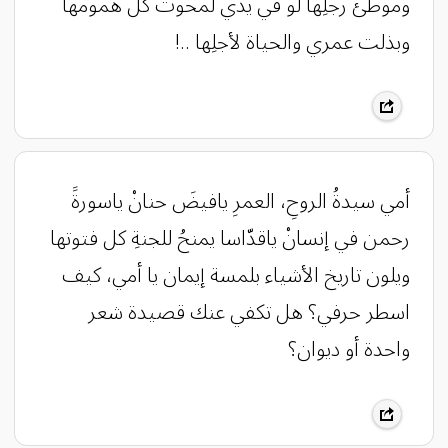
وموطئ رجلِها لو في يدي لمحوتُ كل همومها
وبذلت عمري والحياة لأجلِها ..!
‏‎أمي سيدةُ الروحِ، العمرِ يافيضَ حنانْ ياسورةََ
رحمن في إنسانْ ياقدّاسا يمنحُ للجنةِ كل فتوتها
ويلون تاريخ الأشياء بلمسة إيمان يا أمي، كيف
اسطر حرفي؟ هل تكفي عنك قصيدة شعر
واحدة أو ديوان؟