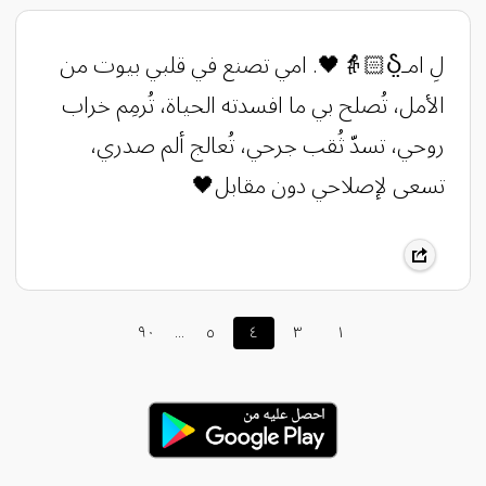
لِ امـჂ̤👵🏻🖤. امي تصنع في قلبي بيوت من
الأمل، تُصلح بي ما افسدته الحياة، تُرمِم خراب
روحي، تسدّ ثُقب جرحي، تُعالج ألم صدري،
تسعى لإصلاحي دون مقابل🖤
٩٠
...
٥
٤
٣
١