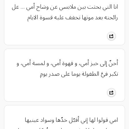
‏‎انا التي بحثت بين ملابسي عن وشاح أمي ... عل
رائحته بعد موتها تخفف عليه قسوة الايام
‏‎أحنّ إلى خبز أمي، و قهوة أمي، و لمسة أمي، و
تكبر فيَّ الطفولة يوما على صدر يومِ
‏‎امي قولوا لها إني أقبّل خدّها وسواد عينيها