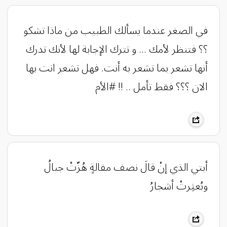
‏‎في الصغر عندما يسألك الطبيب من ماذا تشكو
؟؟ فتنظر لأمك ... و تترك الإجابة لھا لأنك تدرك
أنھا تشعر بما تشعر به أنت. فھل تشعر انت بھا
الان ؟؟؟ فقط تأمل .. !! ‎#الأم
‏أبتي الذي إنْ قالَ نصف مقالةٍ هُزّتْ جبالُ
وبُعثِرتْ أشجارُ