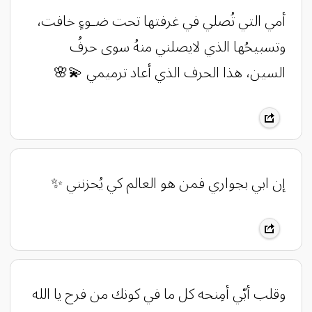
أمي التي تُصلي في غرفتها تحت ضـوءٍ خافت،
وتسبيحُها الذي لايصلني منهُ سوى حرفُ
السين، هذا الحرف الذي أعاد ترميمي 💫🌸
إن ابي بجواري فمن هو العالم كي يُحزنني ✨
وقلب أبّي أمِنحه كل ما في كونك من فرح يا الله