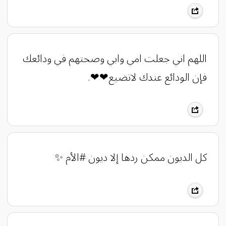
‏‎اللهم اني جعلت امي وابي وصحتهم في ودائعك
فإن الودائع عندك لاتضيع❤❤.