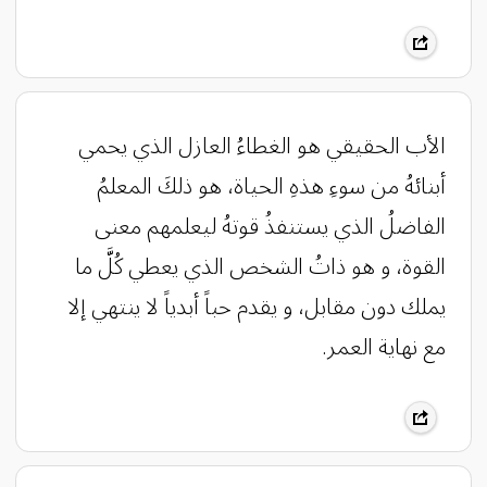
الأب الحقيقي هو الغطاءُ العازل الذي يحمي
أبنائهُ من سوءِ هذهِ الحياة، هو ذلكَ المعلمُ
الفاضلُ الذي يستنفذُ قوتهُ ليعلمهم معنى
القوة، و هو ذاتُ الشخص الذي يعطي كُلَّ ما
يملك دون مقابل، و يقدم حباً أبدياً لا ينتهي إلا
مع نهاية العمر.