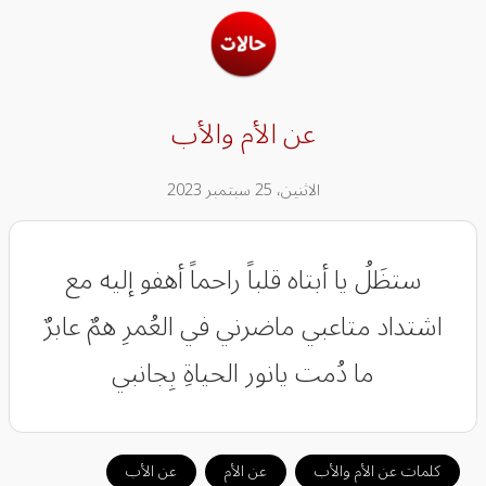
عن الأم والأب
الاثنين، 25 سبتمبر 2023
‏‎ستظَلُ يا أبتاه قلباً راحماً أهفو إليه مع
اشتداد متاعبي ماضرني في العُمرِ همٌ عابرٌ
ما دُمت يانور الحياةِ بِجانبي
كلمات عن الأم والأب
عن الأم
عن الأب