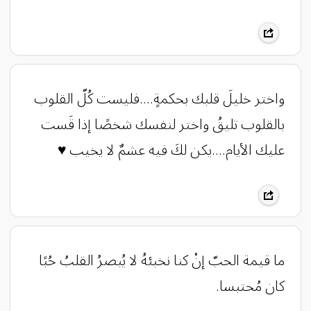
‏واختر خليلَ قلبك بحكمةٍ....فليست كُلّ القلوب
بالقلوب تليقُ واختر لنفسك شخصًا إذا قَست
عليك الأيام....يكن لكَ فيه عشمٌ لا يخيب ♥️
‏ما قيمة الحبّ إنْ كنا نخبئهُ ‏لا يُبصرُ القلبُ حُبًا
كان مُحتبسا.