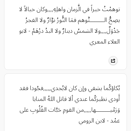
توهمْتُ خيراً في الَّزمان واهلِهِ,,,,وكان خيالاً لا
يصِحُّ الــــــــتَّوهم فمَا النُّورُ نوَّارٌ ولا الفجرُ
جَدْوَلٌ,,,,ولا الشمسُ دينارٌ ولا البدُ درْهَمُ - لابو
العلاء المعري
بُكاؤكُما يشفي وإن كان لايُجدي,,,,,فجُودا فقد
أَودى نظيركُما عندي ألا قاتل اللهُ المنايا
وَرَمْيــــــــها,,,,,من القومِ حَبَّات القُلُوبِ على
عمْد - لابن الرومي