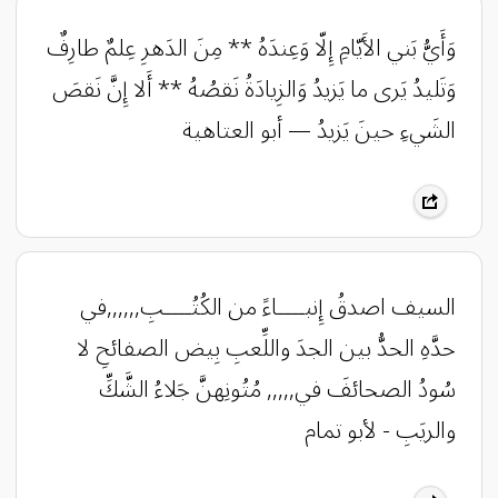
وَأَيُّ بَني الأَيّامِ إِلّا وَعِندَهُ ** مِنَ الدَهرِ عِلمٌ طارِفٌ
وَتَليدُ يَرى ما يَزيدُ وَالزِيادَةُ نَقصُهُ ** أَلا إِنَّ نَقصَ
الشَيءِ حينَ يَزيدُ — أبو العتاهية
السيف اصدقُ إِنبــــاءً من الكُتُــــبِ,,,,,,في
حدَّهِ الحدُّ بين الجدَ واللِّعبِ بِيض الصفائحِ لا
سُودُ الصحائفَ في,,,,, مُتُونِهنَّ جَلاءُ الشَّكِّ
والريَبِ - لأبو تمام