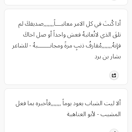
أذا كُنتَ في كل الامر معاتبـــاً,,,,,,,صديقكَ لم
تلقَ الذي لاتُعاتبهُ فعش واحداً أو صل اخاكَ
فإنهُ,,,,,,,مُقارفُ ذنبٍ مرةً ومجانـــــــبهُ - للشاعر
بشار بن برد
ألا ليت الشباب يعود يوماً ,,,,,,,فأخبره بما فعل
المشيب - لأبو العتاهية