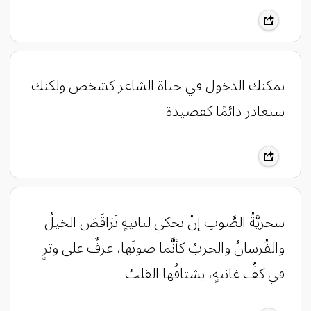
‏يمكنك الدخول في حياة الشاعر كشخص ولكنك
ستغادر دائمًا كقصيدة
‏سحريَّةُ الصَّوتِ إنْ تحكي لثانيةٍ تَرَاقَصَ الخيلُ
والفُرسانُ والحربُ كأنَّما صوتَها، عزفٌ على وترٍ
في كفِّ غانيةٍ، يشتاقُها القلبُ