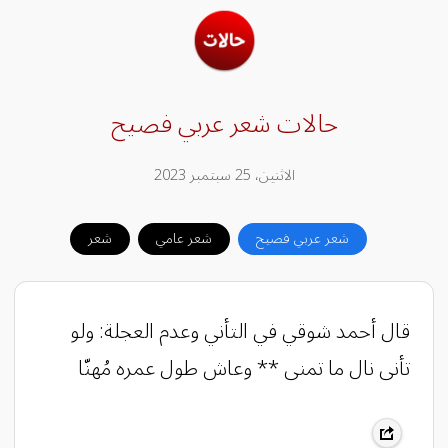
حالات شعر عربي فصيح
الاثنين، 25 سبتمبر 2023
شعر عربي فصيح
شعر عامي
شعر
قال أحمد شوقي في التأني وعدم العجلة: ولو
تأنى نال ما تمنى ** وعاش طول عمره مُهنّا