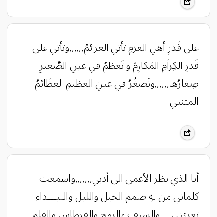
على قَدرِ أهلِ العزمِ تأتي العزائمُ,,,,,,وتأتي على
قَدرِ الكِراَمِ المَكارِمُ و تَعظمُ في عينِ الصَّغيرِ
صِغارُها,,,,,,وتَصغُرُ في عينِ العظيمِ العظَائمُ -
المتنبي
أنا الذي نظر الأعمى الى أدبي,,,,,,,واسمعت
كلماتي من بهِ صمم الخيل والليل والبيـــداء
تعرفني,,,,,والسيف والرمح والقرطاس والقلم -