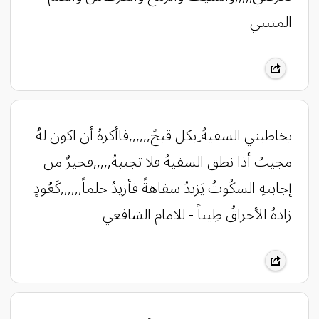
المتنبي
يخاطبني السفيهُ ِبكل قبحً,,,,,,فاأكرهُ أن اكون لهُ
مجيبُ أذا نطق السفيهُ فلا تجيبهُ,,,,,فخيرٌ من
إجابتهِ السكُوتُ يَزيدُ سفاهةً فأزيدُ حلماً,,,,,,كَعُودٍ
زادهُ الأحراقُ طِيباً - للامام الشافعي