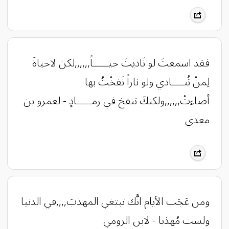
فقد اسمعتَ لو نَاديتَ حيـــــاً,,,,,,لكن لاحياةَ
لِمنْ تُنــــادي ولو ناراً نَفخْتُ بها
أضاءتْ,,,,,,ولكنكَ تنفخ في رمـــــادٍ - لعمرو بن
معدي
ومن عَجَب الأيام انَّك تبتغي المهذبَ,,,,في الدنيا
ولست مُهذبا - لابن الرومي