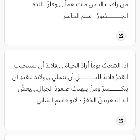
من راقب الناس مات هماً,,,,,وفازَ باللذةِ
الجـــــــسُورُ - سلم الخاسر
إذا الشعبُ يوماً أرادَ الحياةَ,,,,,فلابدَ أن يستجيب
القدرْ فلابدَ لليــــــــلِ أن ينجلي,,,,ولابد للقيدِ أن
ينكــــــسرْ ومنْ يتهيبْ صعودَ الجبالِ,,,,يعشْ
ابد الدهربينَ الحُفرْ - لابو قاسم الشابي