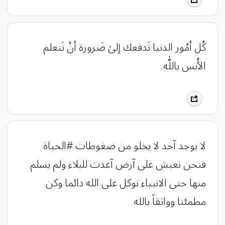
كُل أمُور الدنيا تَدفعك إلىٰ ضَرورة أنْ تَتعلم
الأُنس باللّٰه.
لا يوجد آحد لا يخلو من ضغوطات #الحياة
فنحن نعيش على آرض آعدت للبلاء ولم يسلم
منها حتى الانبياء توكل على الله دائما وكن
مطمئنا وواثقاً بالله