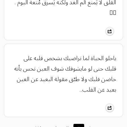
القلق لا يَمنع ألم الغد ولكنه يَسرق مُتعة اليوم .
👌🏼
ياحلو الحياة لما تراضيك بشخص قلبه على
قلبك حتى لو مايشوفك شوف العين تحس بأنه
حاضن قلبك ولا طبّق مقولة البعيد عن العين
بعيد عن القلب..