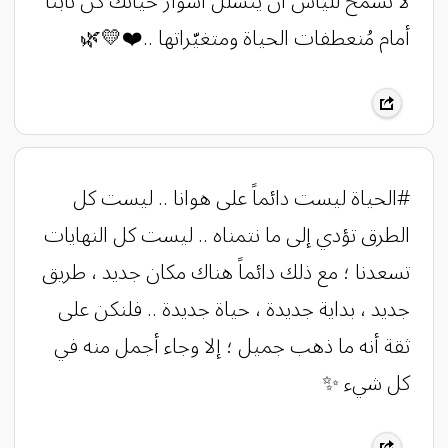
لا تسمح لليأس أن يتسلّل أسوار حياتك كُن ثابتاً
أمام مُنعطفات الحياة ومتغيّراتها ..❤️💛🌿
#الحياة ليست دائماً على هوانا .. ليست كل
الطرق تؤدي إلى ما نتمناه .. ليست كل النهايات
تسعدنا ؛ مع ذلك دائماً هناك مكان جديد ، طريق
جديد ، بداية جديدة ، حياة جديدة .. فلنكن على
ثقة أنه ما ذهب جميل ؛ إلا وجاء أجمل منه في
كل شيء ✨