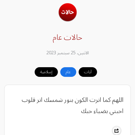
حالات عام
الاثنين، 25 سبتمبر 2023
آيات
عام
إسلامية
اللهم كما انرت الكون بنور شمسك انر قلوب
احبتي بضياء حبك