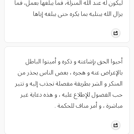
ليكون له عند الله المنزلة، فما يبلغها بعمل، فما
يزال الله يبتليه بما يكره حتى يبلغه إياها
أحيوا الحق بإشاعته و ذكره و أميتوا الباطل
بالإعراض عنه و هجره ، بعض الناس يحذر من
المنكر و الشر بطريقة مفصلة تجذب إليه و تثير
حب الفضول للإطلاع عليه ، و هذه دعاية غير
مباشرة ، و أمر مناف للحكمة .