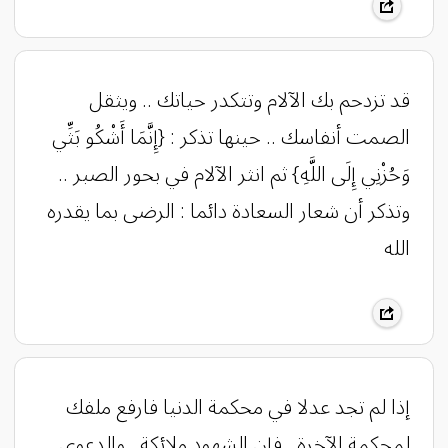
قد تزدحم بك الآلام وتتكدر حياتك .. ويثقل
الصمت أنفاسك .. حينها تذكر : {إِنَّمَا أَشْكُو بَثِّي
وَحُزْنِي إِلَى اللَّهِ} ثم انثر الآلام في بحور الصبر ..
وتذكر أن شعار السعادة دائما : الرضى بما يقدره
الله
إذا لم تجد عدلا في محكمة الدنيا فارفع ملفك
لمحكمة الآخرة , فإن الشهود ملائكة , والدعوى