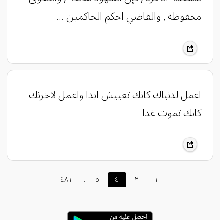
محفوظة , والقاضي احكم الحاكمين ...
اعمل لدنياك كانك تعييش ابدا واعمل لاخرتك
كانك تموت غدا
٤٨١
...
٥
٤
٣
١