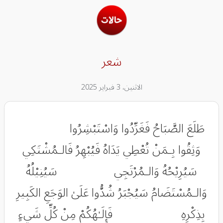
شعر
الاثنين، 3 فبراير 2025
​​طَلَعَ الصَّبَاحُ فَغَرِّدُوا وَاسْتَبْشِرُوا
وَثِقُوا بِـمَنْ تُعْطِي يَدَاهُ فَيُبْهِرُ فَالـمُشْتَكِي
سَيُرِيْحُهُ وَالـمُرْتَجِي سَيُنِيْلُهُ
وَالـمُسْتَضَامُ سَيُجْبَرُ شُدُّوا عَلَىٰ الوَجَعِ الكَبِيرِ
بِذِكْرِهِ فَإِلَـٰهُكُمْ مِنْ كُلِّ شَيءٍ