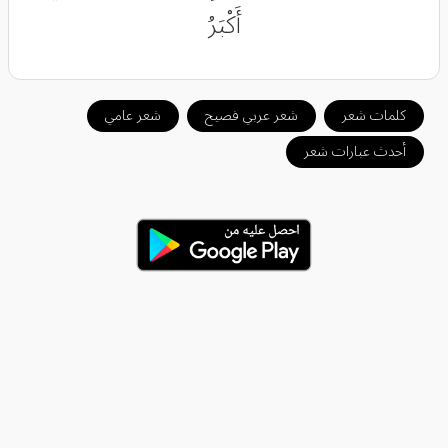
أَكْبَرُ‎
كلمات شعر
شعر عربي فصيح
شعر عامي
أحدث عبارات شعر