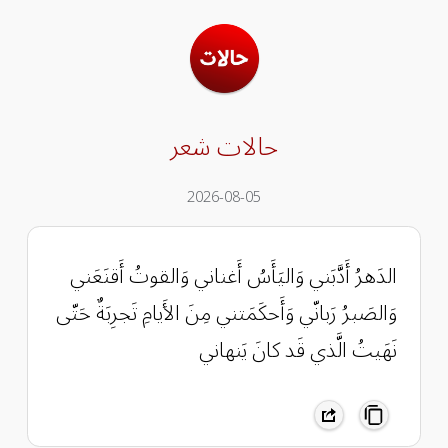
حالات شعر
2026-08-05
الدَهرُ أَدَّبَني وَاليَأَسُ أَغناني وَالقوتُ أَقنَعَني
وَالصَبرُ رَبانّي وَأَحكَمَتني مِنَ الأَيامِ تَجرِبَةٌ حَتّى
نَهَيتُ الَّذي قَد كانَ يَنهاني