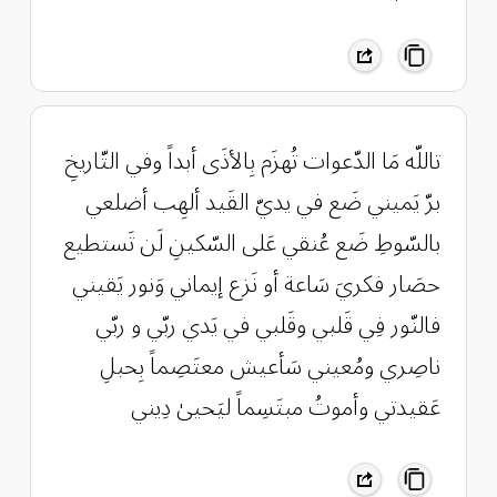
تاللّه مَا الدّعوات تُهزَم بِالأذَى أبداً وفي التّاريخِ
برّ يَميني ضَع في يديّ القَيد ألهِب أضلعي
بالسّوطِ ضَع عُنقي عَلى السّكينِ لَن تَستطيع
حصَار فكريَ سَاعة أو نَزع إيماني وَنور يَقيني
فالنّور فِي قَلبي وقَلبي في يَدي ربّي و ربّي
ناصِري ومُعيني سَأعيش معتَصِماً بِحبلِ
عَقيدتي وأموتُ مبتَسِماً ليَحيىٰ دِيني