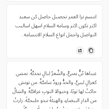
ابتسم ترا العمر تحصيل حاصل كن سعيد
اكثر تكون اكثر وسامه السلام اسهل اساليب
التواصل واجمل انواع السلام الابتسامه .
عيناها بُنٌّ يمنيٌّ، والشَّعرُ ليالٍ نجديَّةٌ. تمشي
كغزالٍ ليبيٍّ، والخدُّ ورودٌ شاميَّةٌ. من تونسَ
حاكتْ لها ثوبًا، وخيوطُ الثوبِ عراقيَّةٌ. والشالُ
من الدارِ البيضاءِ، والهيئةُ تبدو خليجيَّةً. زارتْ