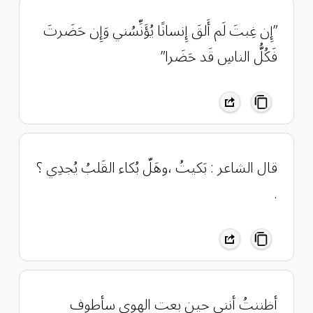
‏”إِن غِبتَ لَم أَلقَ إِنسانًا يُؤَنِّسُني ‏وَإِن حَضَرتَ
فَكُلُّ الناسِ قَد حَضَرا”
قال الشاعر : بَكيتُ ،وهَلّ بُكاء القَلبُ يُجدِي ؟
.
أظننتُ أنني حين بعت الهوى سأطوف