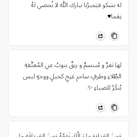
له نشكو فيَجبرُنا تبارك اللّٰه لا نُحصي لهُ
نِعَما♥️.
‏لها ثغرٌ و مُبتسمٌ و ريقٌ ينوبُ عنِ المُعتَّقةِ
الطّلاءِ وطرفٍ ساحرٍ غنِجٍ كحيلٍ ووجهٍ ليس
يُنكَرُ للضياءِ ✨.
وَمِنَ العَداوَةِ ما يَنالُكَ نَفعُهُ وَمِنَ الصَداقَةِ ما