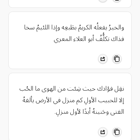
والخيرُ يفعلُه الكريمُ بطَبعِه وإذا اللئيمُ سخا
فذاك تكلُّفُ أبو العلاء المعري
​نقِل فؤادك حيث شِئت من الهوى ما الحُب
إلا للحبيب الأولِ كم منزل في الأرض يألفهُ
الفتى وحَنينهُ أبدًا لأول منزلِ.