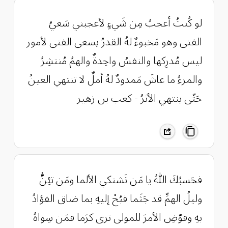
لو كُنتُ أعجبُ مِن شَيءٍ لأعجبني سَعيُ
الفتى وهو مَخبوءٌ لهُ القدرُ يسعى الفتى لأمور
ليس مُدرِكها والنفسُ واحِدةٌ والهمُ مُنتشِرُ
والمرءُ ما عاشَ مَمدودٌ لهُ أملٌ لا تنتهي العينُ
حَتّى ينتهي الأثرُ - كعب بن زهير
فحَسبُكَ اللّٰهُ يا مَن تَشتكي الألما ومَن تئِنُّ
وليلُ الهمِّ قد جَثَما فبُحْ إليهِ بما ضاق الفؤادُ
بهِ وفوّضِ الأمرَ للمولى ترى كرَما فمَن سِواهُ