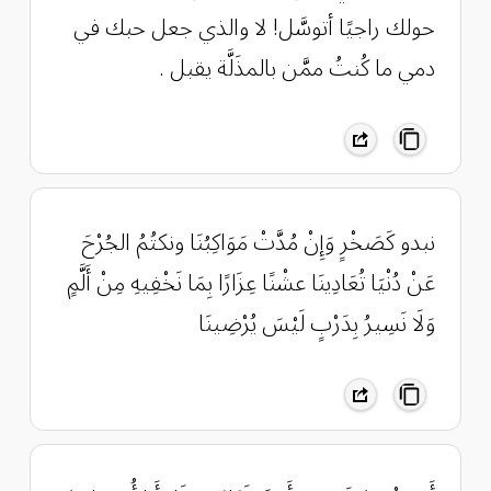
حولك راجيًا أتوسَّل! لا والذي جعل حبك في
دمي ما كُنتُ ممَّن بالمذَلَّة يقبل .
نبدو كَصَخْرٍ وَإِنْ مُدَّتْ مَوَاكِبُنَا ونكتُمُ الجُرْحَ
عَنْ دُنْيَا تُعَادِينَا عشْنًا عِزَارًا بِمَا نَخْفِيهِ مِنْ أَلَّمٍ
وَلَا نَسِيرُ بِدَرْبٍ لَيْسَ يُرْضِينَا