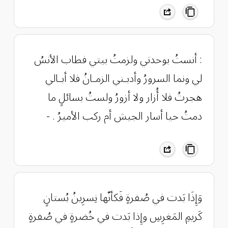
: أنستُ بوحدتي ولزمتُ بيتي فطاب الأنسُ
لي ونما السرورُ وأدبـني الزمـانُ فلا أبـالي
هجرتُ فلا أُزار ولا أزورُ ولستُ بسائلٍ ما
دمتُ حيا أسار الجيش أم ركب الأميرُ . -
‏وَإِذَا بَدت في صُفرةٍ فَكأنّها نِسرِينُ بُستانٍ
كَريمِ المَغرِسِ وإِذا بَدت في خُضرةٍ في صُفرةٍ