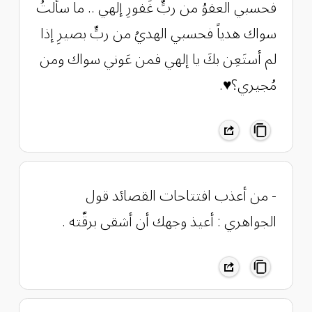
فحسبي العفوُ من ربٍّ غَفورِ إلهي .. ما سألتُ
سواك هدياً فحسبي الهديُ من ربٍّ بصيرِ إذا
لم أستَعِن بكَ يا إلهي فمن عَوني سواك ومن
مُجيري؟♥️.
- من أعذب افتتاحات القصائد قول
الجواهري : أعيذ وجهك أن أشقى برقّته .