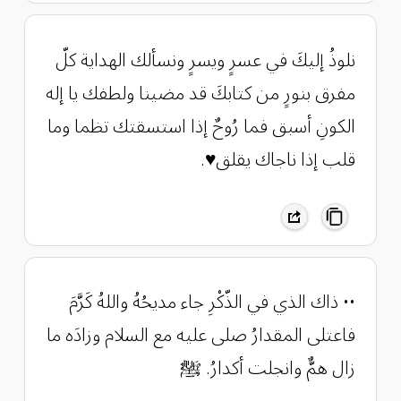
‏نلوذُ إليكَ في عسرٍ ويسرٍ ‏ونسألك الهداية كلّ
مفرق ‏بنورٍ من كتابكَ قد مضينا ‏ولطفك يا إله
الكونِ أسبق ‏فما رُوحٌ إذا استسقتك تظما ‏وما
قلب إذا ناجاك يقلق♥️.
•• ذاك الذي في الذّكْرِ جاء مديحُهُ واللهُ كَرَّمَ
فاعتلى المقدارُ صلى عليه مع السلام وزادَه ما
زال همٌّ وانجلت أكدارُ. ﷺ