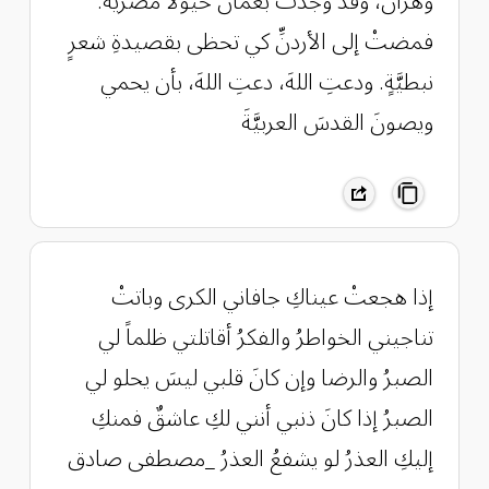
وهرانَ، وقد وجدتْ بعُمانَ خيولًا مصريَّةً.
فمضتْ إلى الأردنِّ كي تحظى بقصيدةِ شعرٍ
نبطيَّةٍ. ودعتِ اللهَ، دعتِ اللهَ، بأن يحمي
ويصونَ القدسَ العربيَّةَ
إذا هجعتْ عيناكِ جافاني الكرى وباتتْ
تناجيني الخواطرُ والفكرُ أقاتلتي ظلماً لي
الصبرُ والرضا وإن كانَ قلبي ليسَ يحلو لي
الصبرُ إذا كانَ ذنبي أنني لكِ عاشقٌ فمنكِ
إليكِ العذرُ لو يشفعُ العذرُ _مصطفى صادق