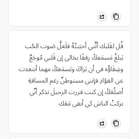
قُل لقَلبك أنَّني أحبَبتُهُ ‏فلَعلَّ صَوت الحُب
يَبلغُ مَسمَعكْ ‏رِفقًا بحَالي إن قَلبي مُوجَعٌ
‏وشِفَاؤُه في أن يَراكَ ويَسمَعكْ ‏مهما أبتعدت
عن الفؤادِ فإنني ‏مستوطنٌ رغم المسافةِ
أضلُعَكْ ‏إن كنت قررت الرحيلَ تذكر ‏أنّي
تركتُ الناسَ كي أبقى مَعَك