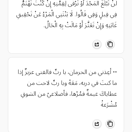
لَنْ تَبْلُغَ الْمَجْدَ أَوْ تَرْقَى لِقِمَّتِهِ إِنْ كُنْتَ تَهْتَمُّ
فِي قِيلٍ وَفِي قَالُوا. لَا يَنْثَنِي الْمَرْءُ عَنْ تَحْقِيقِ
غَايَتِهِ وَإِنْ تَعَثَّرَ أَوْ مَالَتْ بِهِ الْحَالُ.
•• ‏أعِذني من الحرمان، يا ربِّ فالفتى ‏عزيزٌ إذا
ما كنتَ في دربه، مَعَهْ ‏ويا ربِّ لاحت من
عطاياكَ غيمةٌ ‏فمُرْها، فأضلاعيْ من الشوقِ
مُشْرَعةْ