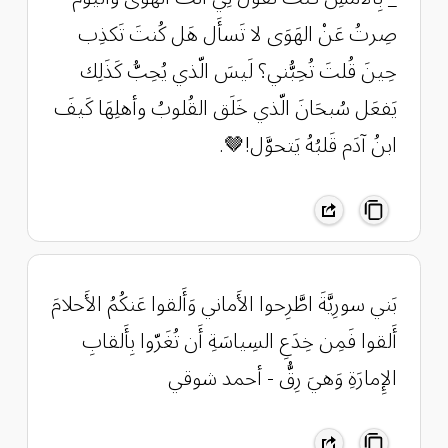
صِرتُ عَنْ الهَوَى لا تَسأَل هَل كُنتَ تَكذِب
حِينَ قُلتَ تُحِبُّني؟ لَيسَ الّذي يُحِبُّ كَذَلِك
يَفعَل سُبحَانَ الّذي خَلَق القُلوبُ وأهلِهَا كَيفَ
ابنُ آدَم قَلبُهُ يَتحوَّل!🤎.
بَني سورِيَّةَ اطَّرِحوا الأَماني وَأَلقوا عَنكُمُ الأَحلامَ
أَلقوا فَمِن خِدَعِ السِياسَةِ أَن تُغَرّوا بِأَلقابِ
الإِمارَةِ وَهيَ رِقُّ - أحمد شوقي