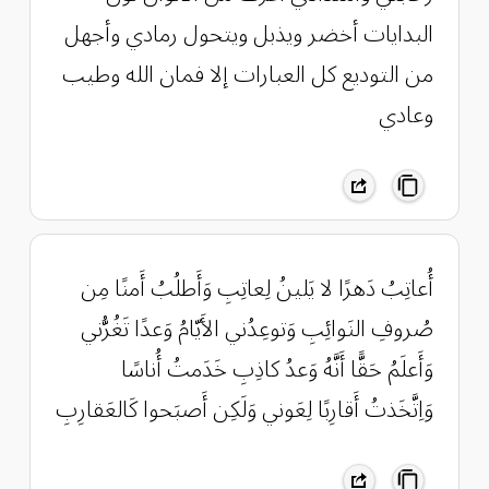
البدايات أخضر ويذبل ويتحول رمادي وأجهل
من التوديع كل العبارات إلا فمان الله وطيب
وعادي
أُعاتِبُ دَهرًا لا يَلينُ لِعاتِبِ وَأَطلُبُ أَمنًا مِن
صُروفِ النَوائِبِ وَتوعِدُني الأَيّامُ وَعدًا تَغُرُّني
وَأَعلَمُ حَقًّا أَنَّهُ وَعدُ كاذِبِ خَدَمتُ أُناسًا
وَاِتَّخَذتُ أَقارِبًا لِعَوني وَلَكِن أَصبَحوا كَالعَقارِبِ