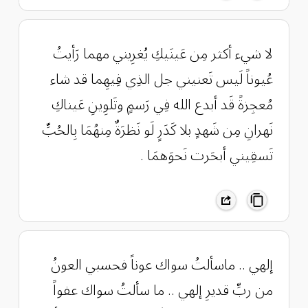
لا شيء أكثر مِن عَينَيكِ يُغرِيني ‌مهما رَأيتُ
عُيوناً لَيس تَعنيني جل الذِي فِيهِما قد شاء
مُعجِزةً قَد أبدع الله فِي رَسمٍ وتَلوِينِ عَيناكِ
نَهرانِ مِن شَهدٍ بلا كَدَرٍ لَو نَظرَةٌ مِنهُمَا بِالحُبِّ
تَسقِيني أبحَرت نَحوَهمَا .
‏إلهي .. ماسألتُ سواك عوناً فحسبي العونُ
من ربِّ قديرِ إلهي .. ما سألتُ سواك عفواً