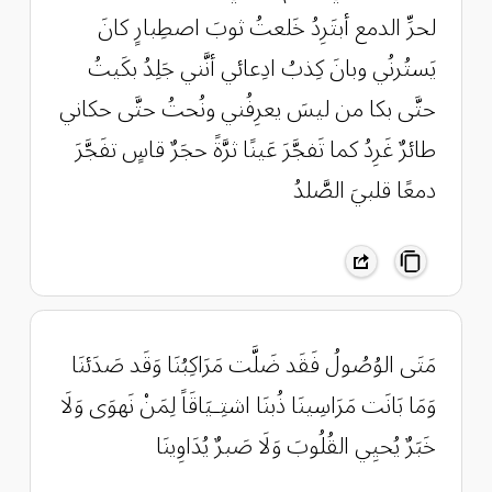
لحرِّ الدمع أبتَرِدُ خَلعتُ ثوبَ اصطِبارٍ كانَ
يَستُرنُي وبانَ كِذبُ ادِعائي أنَّني جَلِدُ بكَيتُ
حتَّى بكا من ليسَ يعرِفُني ونُحتُ حتَّى حكاني
طائرٌ غَرِدُ كما تَفجَّرَ عَينًا ثرَّةً حجَرٌ قاسٍ تفَجَّرَ
دمعًا قلبيَ الصَّلدُ
مَتَى الوُصُولُ فَقَد ضَلَّت مَرَاكِبُنَا وَقَد صَدَئنَا
وَمَا بَانَت مَرَاسِينَا ذُبنَا اشتِـيَاقَاً لِمَنْ نَهوَى وَلَا
خَبَرٌ يُحيِي القُلُوبَ وَلَا صَبرٌ يُدَاوِينَا