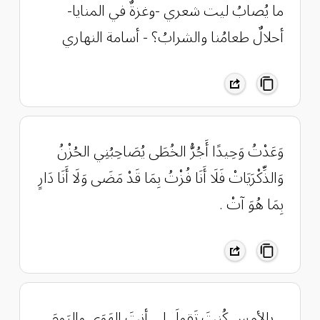
ما يُصابُ ليت شعري -وغزةٌ في المنايا-
أحلالٌ طعامُنا والشرابُ؟ - أسامة النهاري
وَعَدْتُ وَحِيدًا أَجُرُّ الخُطَى يُصَاحِبُنِي الحُزْنُ
وَالذِّكْرَيَاتْ فَلَا أَنَا فُزْتُ بِمَا قَدْ مَضَى وَلَا أَنَا دَارٍ
بِمَا هُوَ آتْ .
_ بِالأمسِ كُنتَ تَقولَ لِي أنتَ الهَوَى واليَومَ