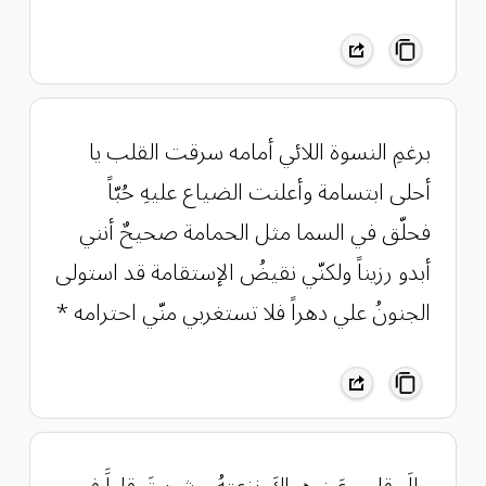
برغمِ النسوة اللائي أمامه سرقت القلب يا
أحلى ابتسامة وأعلنت الضياع عليهِ حُبّاً
فحلّق في السما مثل الحمامة صحيحٌ أنني
أبدو رزيناً ولكنّي نقيضُ الإستقامة قد استولى
الجنونُ علي دهراً فلا تستغربي منّي احترامه *
مالَ قلبي عَن هواكَ نزعتهُ و شريتَ قلباََ في