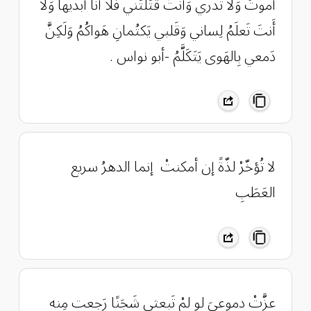
أَموتُ وَلا تَدري وَأَنتَ قَتَلتَني فَلا أَنا أُبديها وَلا
أَنتَ تَعلَمُ لِساني وَقَلبي يَكتُمانِ هَواكُمُ وَلَكِنَّ
دَمعي بِالهَوى يَتَكَلَّمُ -أبو نواس .
لا تُؤخّرْ لذّةً إن أمكنتْ ‏ إنما الدهرُ سريع
العَطَبِ
عزَّتْ دموعيَ لو لمْ تَبعثي شَجَنًا رَجعت مِنه