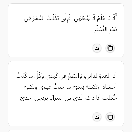
أَلَا يَا حُلْمُ لَا تَهْجُرْنِي، فَإِنِّي بَذَلْتُ العُمْرَ فِي
بَحْرِ التَّمَنِّي
أنا العدوّ لذاتي، وَالسّمُ في كَبدي وكُلْ ما كُنَتُ
أخشاه ارتكبته بيديّ ما خنتْ غيري ولكنيّ
خُذِلِتْ أنا ذاك الَذي في المَرايَا يرتجي احديّ