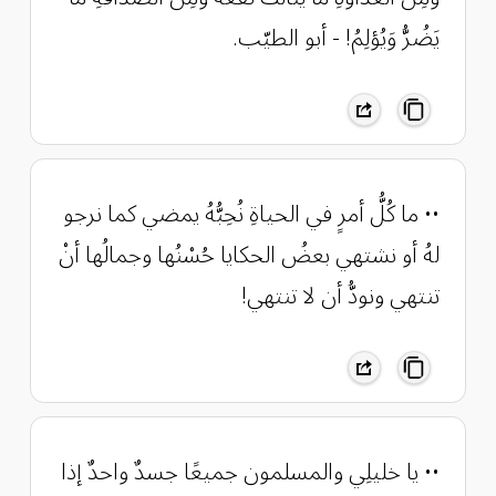
يَضُرُّ وَيُؤلِمُ! - أبو الطيّب.
•• ‏ما كُلُّ أمرٍ في الحياةِ نُحِبُّهُ ‏يمضي كما نرجو
لهُ أو نشتهي ‏بعضُ الحكايا حُسْنُها وجمالُها ‏أنْ
تنتهي ونودُّ أن لا تنتهي!
•• يا خليلِي والمسلمون جميعًا جسدٌ واحدٌ إذا