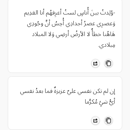
-وُلِدتُ بينَ أُناسٍ لستُ أعرِفهُم أنا القدِيم
وَعصرِي عصرُ أجدادِي أُحِسُ أنَّ وجُودِي
هَاهُنا خطأٌ لا الأرضُ أرضِي وَلا الميلاد
مِيلادي.
إن لم تكن نفسي عليّ عزيزةٌ فما بعدُ نفسي
أيُّ شئٍ مُكرَّما