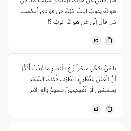
هواكَ يذوبُ آياتُ حُبّكَ في فؤاديَ أحكمت
مَن قالَ إنّي عَن هواكَ أتوبُ ؟!
يا مَنْ تكحَّل سِحْراً زَاغَ بِالْبَصَرِ مَا عُدْتُ أَذْكُرُ
َأنَّ الْعَيْنَ لِلنَّظَر إِذَا نَظَرْتِ فَذَاكَ السِّحْر
يمسَسُنِي أَوْ تُغْمِضِينَ فسهمٌ بالغ الأثر