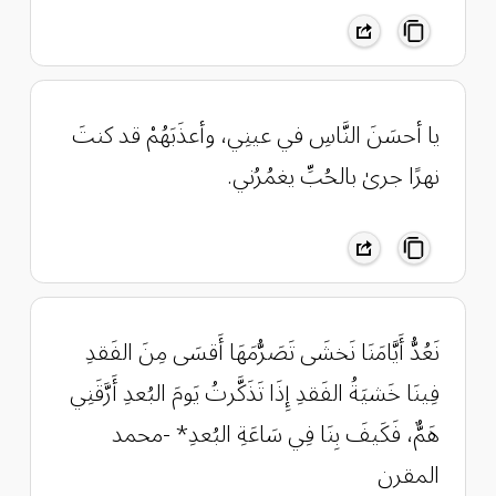
يا أحسَنَ النَّاسِ في عينِي، وأعذَبَهُمْ قد كنتَ
نهرًا جرىٰ بالحُبِّ يغمُرُني.
‏نَعُدُّ أَيَّامَنَا نَخشَى تَصَرُّمَهَا أَقسَى مِنَ الفَقدِ
فِينَا خَشيَةُ الفَقدِ إِذَا تَذَكَّرتُ يَومَ البُعدِ أَرَّقَنِي
هَمٌّ، فَكَيفَ بِنَا فِي سَاعَةِ البُعدِ* -محمد
المقرن