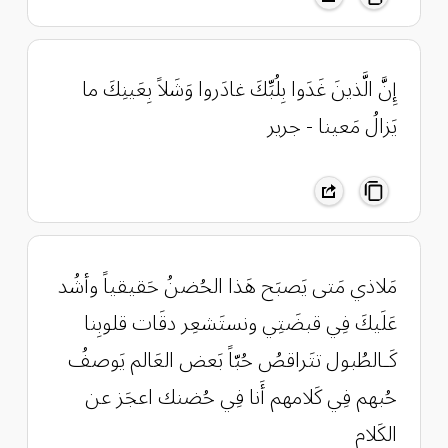
إِنَّ الَّذينَ غَدَوا بِلُبِّكَ غادَروا وَشَلاً بِعَينِكَ ما
يَزالُ مَعينا - جرير
مَلاذي مَتى يَصبَح هَذا الحُضنُ حَقيقياً وأشُد
عَلَيكَ فِي قبضَتِي ونستَشعِر دقَات قلوبِنا
كَـالطُبول تتَراقصُ حُبّاً بَعض العَالم يَوصفُ
حُبهم فِي كَلامهم أَنا فِي حُضنك اعجَز عن
الكَلام