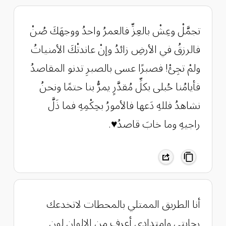
‏تجمَّلْ وعِشْ بالعِزِّ فالعمرُ واحدُ ووجهَكَ صُنْ
فالرزقُ في الأرضِ زائدُ وإنْ عاندتْكَ الأمنياتُ
ولمْ تجِئْ! فصبرًا عسى بالصبرِ تدنو المقاصدُ
فأيامُنا حُبلى بكلِّ مُقدَّرٍ يمرُّ بنا حتمًا ونحنُ
نشاهدُ فللهِ دَعها فالأمورُ بحِكْمِهِ فما ذَلَّ
راجيهِ وما خابَ قاصدُ♥️.
أنا الطريق الممتلي بالمحطات لاتخدعك
رحابتي وامتدادي أعرف من الالوان لون