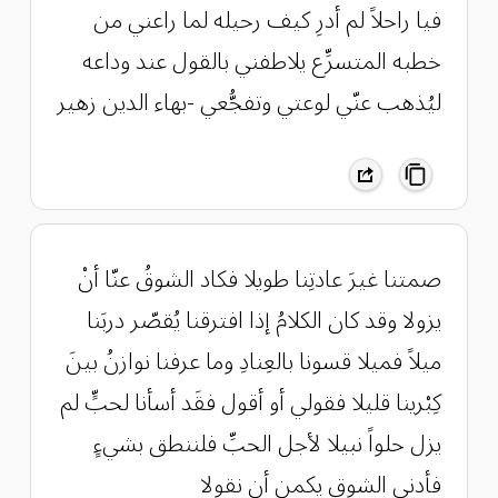
‏فيا راحلاً لم أدرِ كيف رحيله لما راعني من
خطبه المتسرِّع يلاطفني بالقول عند وداعه
ليُذهب عنّي لوعتي وتفجُّعي -بهاء الدين زهير
صمتنا غيرَ عادتِنا طويلا ‏فكاد الشوقُ عنّا أنْ
يزولا ‏وقد كان الكلامُ إذا افترقنا ‏يُقصّر دربَنا
ميلاً فميلا ‏قسونا بالعِنادِ وما عرفنا ‏نوازنُ بينَ
كِبْرينا قليلا ‏فقولي أو أقول فقَد أسأنا ‏لحبٍّ لم
يزل حلواً نبيلا ‏لأجل الحبِّ فلننطق بشيءٍ
‏فأدنى الشوق يكمن أن نقولا