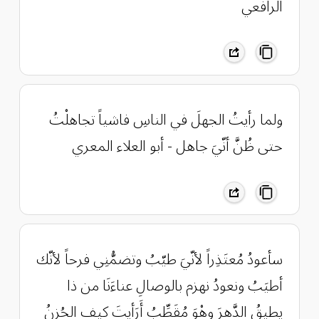
الرافعي
ولما رأيتُ الجهلَ في الناسِ فاشياً تجاهلْتُ
حتى ظُنَّ أنّيَ جاهل - أبو العلاء المعري
سأعودُ مُعتَذِراً لأنّيَ طيّبُ ‏وتضمُّنِي فرحاً لأنّك
أطيَبُ ‏ونعودُ نهزم بالوصالِ عناءَنَا ‏من ذا
يطيقُ الدَّهرَ وهْوَ مُقَطِّبُ ‏أَرَأيتَ كيف الحُزنُ