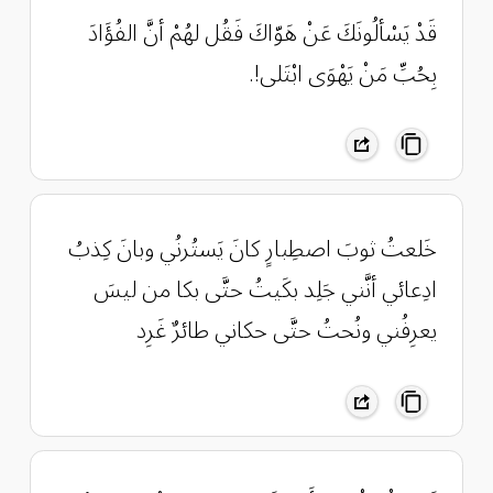
قَدْ يَسْألُونَكَ عَنْ هَوّاكَ فَقُل لهُمْ أنَّ الفُؤَادَ
بِحُبِّ مَنْ يَهْوَى ابْتَلى!.
خَلعتُ ثوبَ اصطِبارٍ كانَ يَستُرنُي وبانَ كِذبُ
ادِعائي أنَّني جَلِد بكَيتُ حتَّى بكا من ليسَ
يعرِفُني ونُحتُ حتَّى حكاني طائرٌ غَرِد