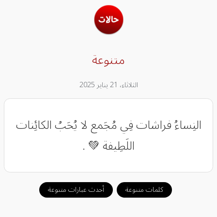
متنوعة
الثلاثاء، 21 يناير 2025
النِساءُ فراشات فِي مُجَمع لا يُحَبُ الكائِنات
اللَطِيفة 💚 .
كلمات متنوعة
أحدث عبارات متنوعة