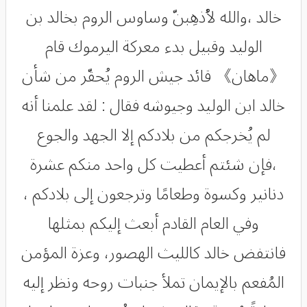
ﺧﺎﻟﺪ ،ﻭﺍﻟﻠﻪ ﻷُﺫﻫِﺒﻦّ ﻭﺳﺎﻭﺱ ﺍﻟﺮﻭﻡ ﺑﺨﺎﻟﺪ ﺑﻦ
ﺍﻟﻮﻟﻴﺪ وﻗﺒﻴﻞ ﺑﺪﺀ ﻣﻌﺮﻛﺔ ﺍﻟﻴﺮﻣﻮﻙ ﻗﺎﻡ
《ﻣﺎﻫﺎﻥ》 ﻗﺎﺋﺪ ﺟﻴﺶ ﺍﻟﺮﻭﻡ ﻳُﺤﻘّﺮ ﻣﻦ ﺷﺄﻥ
ﺧﺎﻟﺪ ابن الوليد ﻭﺟﻴﻮﺷﻪ ﻓﻘﺎﻝ : ﻟﻘﺪ ﻋﻠﻤﻨﺎ ﺃﻧﻪ
ﻟﻢ ﻳُﺨﺮﺟﻜﻢ ﻣﻦ ﺑﻼﺩﻛﻢ ﺇﻻ ﺍﻟﺠﻬﺪ ﻭﺍﻟﺠﻮﻉ
،ﻓﺈﻥ ﺷﺌﺘﻢ ﺃﻋﻄﻴﺖ ﻛﻞ ﻭﺍﺣﺪ ﻣﻨﻜﻢ ﻋﺸﺮﺓ
ﺩﻧﺎﻧﻴﺮ ﻭﻛﺴﻮﺓ ﻭﻃﻌﺎﻣًﺎ ﻭﺗﺮﺟﻌﻮﻥ ﺇﻟﻰ ﺑﻼﺩﻛﻢ ،
ﻭﻓﻲ ﺍﻟﻌﺎﻡ ﺍﻟﻘﺎﺩﻡ ﺃﺑﻌﺚ ﺇﻟﻴﻜﻢ ﺑﻤﺜﻠﻬﺎ
ﻓﺎﻧﺘﻔﺾ ﺧﺎﻟﺪ ﻛﺎﻟﻠﻴﺚ ﺍﻟﻬﺼﻮﺭ، ﻭﻋﺰﺓ ﺍﻟﻤﺆﻣﻦ
ﺍﻟﻤُﻔﻌﻢ ﺑﺎﻹﻳﻤﺎﻥ ﺗﻤﻸ ﺟﻨﺒﺎﺕ ﺭﻭﺣﻪ ﻭﻧﻈﺮ ﺇﻟﻴﻪ