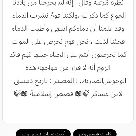
ﻧﻈﺮﺓً ﻣُﺮﻋﺒﺔ ﻭﻗﺎﻝ : ﺇﻧﻪ ﻟﻢ ﻳُﺨﺮﺟﻨﺎ ﻣﻦ ﺑﻼﺩﻧﺎ
ﺍﻟﺠﻮﻉ ﻛﻤﺎ ذكرت ،ﻭﻟﻜﻨﻨﺎ ﻗﻮﻡٌ ﻧﺸﺮﺏ ﺍﻟﺪﻣﺎﺀ،
ﻭﻗﺪ ﻋﻠﻤﻨﺎ ﺃﻥ ﺩﻣﺎﺀﻛﻢ ﺃﺷﻬﻰ ﻭﺃﻃﻴﺐ ﺍﻟﺪﻣﺎﺀ
ﻓﺠﺌﻨﺎ ﻟﺬﻟﻚ ، ﻧﺤﻦ ﻗﻮﻡ ﻧﺤﺮﺹ ﻋﻠﻰ ﺍﻟﻤﻮﺕ
ﻛﻤﺎ ﺗﺤﺮﺻﻮﻥ ﺃﻧﺘﻢ ﻋﻠﻰ ﺍﻟﺤﻴﺎﺓ ﺣﻴﻨﻬﺎ ﻋَﻠِﻢ ﻗﺎﺋﺪ
ﺍﻟﺮﻭﻡ ﺃﻧﻪ ﻻ ﻓﺮﺍﺭ ﻣﻦ ﻣﻮﺍﺟﻬﺔ ﻫﺬﻩ
ﺍﻟﻮﺣﻮﺵﺍﻟﻀﺎﺭﻳﺔ.. ! المصدر : تاريخ دمشق -
لابن عساكر 🍃📖 قصص إسلامية 📖🍃
كلمات قصص وعبر
أحدث عبارات قصص وعبر