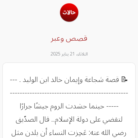
قصص وعبر
الثلاثاء، 21 يناير 2025
​​​​​​​​​​​​​​📝 قصة شجاعة وإيمان خالد ابن الوليد . ---
------------------------------------------------
----- ﺣﻴﻨﻤﺎ ﺣﺸﺪﺕ ﺍﻟﺮﻭﻡ ﺟﻴﺸًﺎ ﺟﺮﺍﺭًﺍ
ﻟﺘﻘﻀﻲ ﻋﻠﻰ ﺩﻭﻟﺔ ﺍﻹﺳﻼﻡ.. ﻗﺎﻝ ﺍﻟﺼﺪّﻳﻖ
ﺭﺿﻲ ﺍﻟﻠﻪ ﻋﻨﻪ: ﻋَﺠِﺰﺕ ﺍﻟﻨﺴﺎﺀ ﺃﻥ ﻳﻠﺪﻥ ﻣﺜﻞ