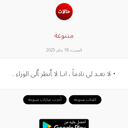
متنوعة
السبت، 18 يناير 2025
• لا تعـد لي نادماً ، انـا لا ﭑنظر ﭑلى الوراء .
كلمات متنوعة
أحدث عبارات متنوعة