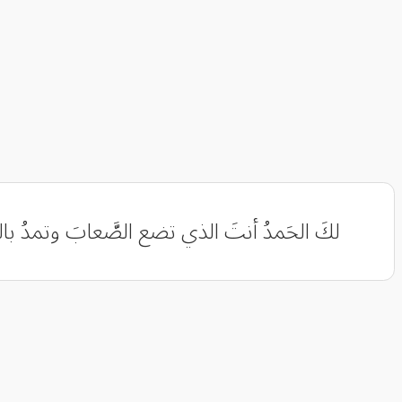
لكَ الحَمدُ أنتَ الذي تضع الصَّعابَ وتمدُ با