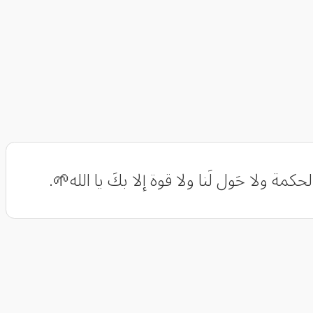
مة ولا حَول لَنا ولا قوة إلا بكَ يا الله🌱.