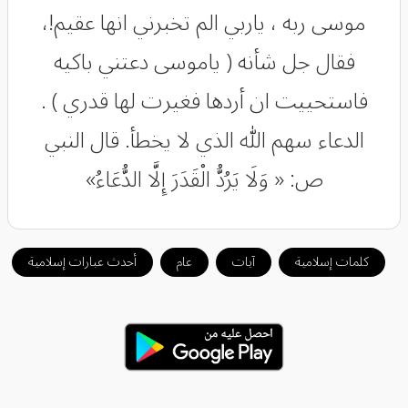
موسى ربه ، ياربي الم تخبرني انها عقيم!،
فقال جل شأنه ( ياموسى دعتني باكيه
فاستحييت ان أردها فغيرت لها قدري ) .
الدعاء سهم اللّٰه الذي لا يخطأ. قال النبي
ص: « وَلَا يَرُدُّ الْقَدَرَ إِلَّا الدُّعَاءُ»
كلمات إسلامية
آيات
عام
أحدث عبارات إسلامية