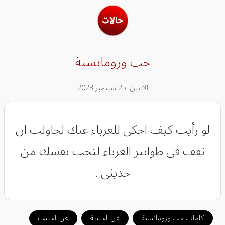
حب ورومانسية
الاثنين، 25 سبتمبر 2023
لو رأيت كيف احكى للغرباء عنك لحاولت ان
تقف فى طوابير الغرباء لتحب نفسك من
حديثى .
كلمات حب ورومانسية
عن الحبيبة
عن الحبيب