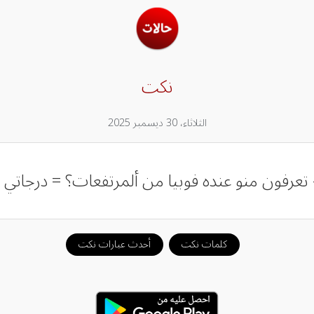
نكت
الثلاثاء، 30 ديسمبر 2025
 تعرفون منو عنده فوبيا من ألمرتفعات؟ = درجاتي .
كلمات نكت
أحدث عبارات نكت