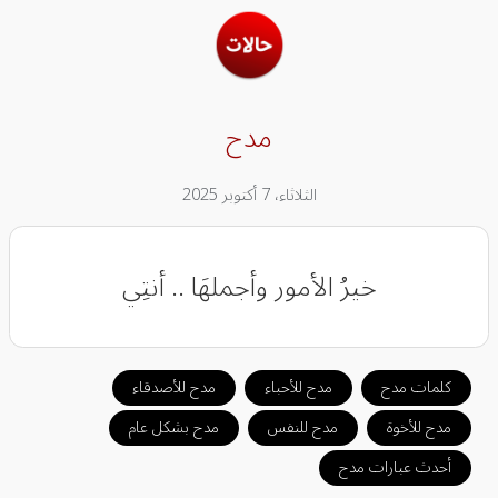
مدح
الثلاثاء، 7 أكتوبر 2025
خيرُ الأمور وأجملهَا .. أنتِي
كلمات مدح
مدح للأحباء
مدح للأصدقاء
مدح للأخوة
مدح للنفس
مدح بشكل عام
أحدث عبارات مدح