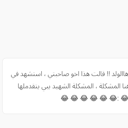
االولد !! قالت هذا اخو صاحبتي ، استشهد في
ا المشكلة ، المشكلة الشهيد يبي يتقدملها
 😂 :😂 😂 😂 😂 😂 😂