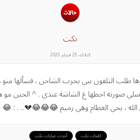
نكت
الثلاثاء، 25 فبراير 2025
ها طلب التلفون يبي يجرب الشاحن ، فسألها منو ه
ارسلي صورته احطها ع الشاشة عندي . ^ الحين مو هن
الله ، يحي العظام وهي رميم 😂😂😂💔.. . : 
كلمات نكت
أحدث عبارات نكت