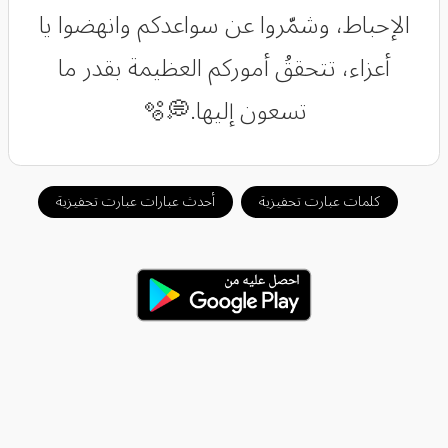
الإحباط، وشمّروا عن سواعدكم وانهضوا يا
أعزاء، تتحققُ أموركم العظيمة بقدر ما
تسعون إليها.💭🫧
كلمات عبارت تحفيزية
أحدث عبارات عبارت تحفيزية