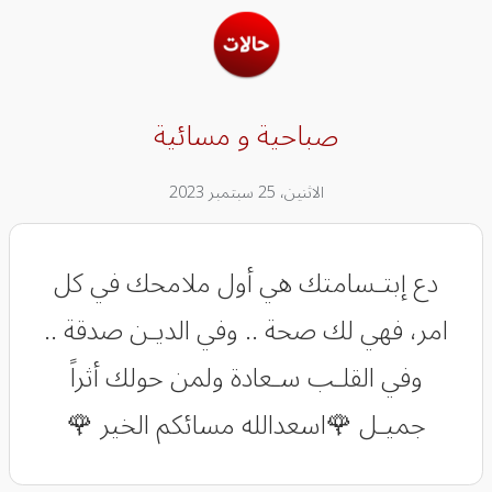
صباحية و مسائية
الاثنين، 25 سبتمبر 2023
دع إبتـسامتك هي أول ملامحك في كل
امر، فهي لك صحة .. وفي الديـن صدقة ..
وفي القلـب سـعادة ولمن حولك أثراً
جميـل 🌹اسعدالله مسائكم الخير 🌹